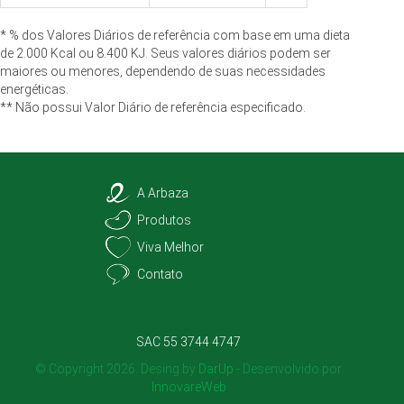
* % dos Valores Diários de referência com base em uma dieta
de 2.000 Kcal ou 8.400 KJ. Seus valores diários podem ser
maiores ou menores, dependendo de suas necessidades
energéticas.
** Não possui Valor Diário de referência especificado.
A Arbaza
Produtos
Viva Melhor
Contato
SAC 55 3744 4747
© Copyright 2026. Desing by
DarUp
- Desenvolvido por
InnovareWeb