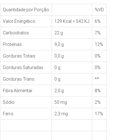
Quantidade por Porção
%VD
Valor Energético
129 Kcal = 542 KJ
6%
Carboidratos
22 g
7%
Proteínas
9,0 g
12%
Gorduras Totais
0,0 g
0%
Gorduras Saturadas
0 g
0%
Gorduras Trans
0 g
**
Fibra Alimentar
2,0 g
8%
Sódio
50 mg
2%
Ferro
2,3 mg
17%